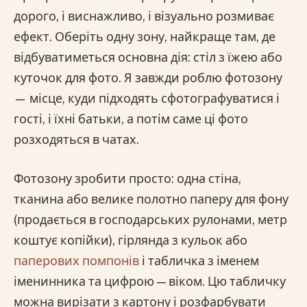
дорого, і виснажливо, і візуально розмиває
ефект. Оберіть одну зону, найкраще там, де
відбуватиметься основна дія: стіл з їжею або
куточок для фото. Я завжди роблю фотозону
— місце, куди підходять сфотографуватися і
гості, і їхні батьки, а потім саме ці фото
розходяться в чатах.
Фотозону зробити просто: одна стіна,
тканина або велике полотно паперу для фону
(продається в господарських рулонами, метр
коштує копійки), гірлянда з кульок або
паперових помпонів
і табличка з іменем
іменинника та цифрою — віком. Цю табличку
можна вирізати з картону і розфарбувати