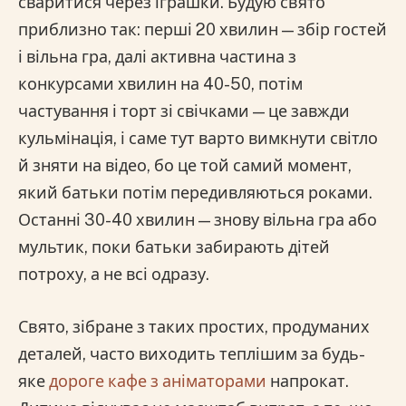
сваритися через іграшки. Будую свято
приблизно так: перші 20 хвилин — збір гостей
і вільна гра, далі активна частина з
конкурсами хвилин на 40-50, потім
частування і торт зі свічками — це завжди
кульмінація, і саме тут варто вимкнути світло
й зняти на відео, бо це той самий момент,
який батьки потім передивляються роками.
Останні 30-40 хвилин — знову вільна гра або
мультик, поки батьки забирають дітей
потроху, а не всі одразу.
Свято, зібране з таких простих, продуманих
деталей, часто виходить теплішим за будь-
яке
дороге кафе з аніматорами
напрокат.