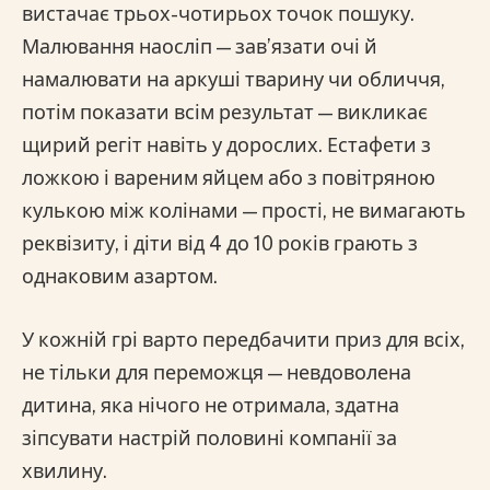
вистачає трьох-чотирьох точок пошуку.
Малювання наосліп — зав’язати очі й
намалювати на аркуші тварину чи обличчя,
потім показати всім результат — викликає
щирий регіт навіть у дорослих. Естафети з
ложкою і вареним яйцем або з повітряною
кулькою між колінами — прості, не вимагають
реквізиту, і діти від 4 до 10 років грають з
однаковим азартом.
У кожній грі варто передбачити приз для всіх,
не тільки для переможця — невдоволена
дитина, яка нічого не отримала, здатна
зіпсувати настрій половині компанії за
хвилину.