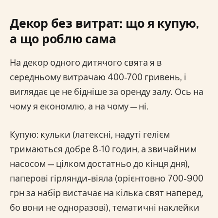
Декор без витрат: що я купую,
а що роблю сама
На декор одного дитячого свята я в
середньому витрачаю 400-700 гривень, і
виглядає це не бідніше за оренду залу. Ось на
чому я економлю, а на чому — ні.
Купую: кульки (латексні, надуті гелієм
тримаються добре 8-10 годин, а звичайним
насосом — цілком достатньо до кінця дня),
паперові гірлянди-віяла (орієнтовно 700-900
грн за набір вистачає на кілька свят наперед,
бо вони не одноразові), тематичні наклейки