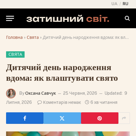
UA
/
RU
Головна
»
Свята
»
Дитячий день народження вдома: як влаштувати свято
СВЯТА
Дитячий день народження
вдома: як влаштувати свято
By
Оксана Савчук
25 Червня, 2026
Updated:
9
Липня, 2026
Коментарів немає
6 хв читання