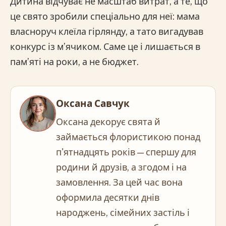
Дитина відчуває не масштаб витрат, а те, що
це свято зробили спеціально для неї: мама
власноруч клеїла гірлянду, а тато вигадував
конкурс із м’ячиком. Саме це і лишається в
пам’яті на роки, а не бюджет.
Оксана Савчук
Оксана декорує свята й
займається флористикою понад
п'ятнадцять років — спершу для
родини й друзів, а згодом і на
замовлення. За цей час вона
оформила десятки днів
народжень, сімейних застіль і