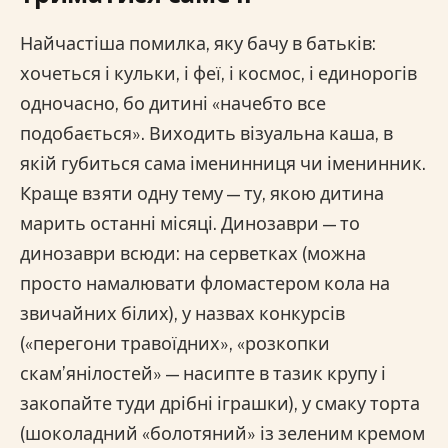
Найчастіша помилка, яку бачу в батьків:
хочеться і кульки, і феї, і космос, і единорогів
одночасно, бо дитині «начебто все
подобається». Виходить візуальна каша, в
якій губиться сама іменинниця чи іменинник.
Краще взяти одну тему — ту, якою дитина
марить останні місяці. Динозаври — то
динозаври всюди: на серветках (можна
просто намалювати фломастером кола на
звичайних білих), у назвах конкурсів
(«перегони травоїдних», «розкопки
скам’янілостей» — насипте в тазик крупу і
закопайте туди дрібні іграшки), у смаку торта
(шоколадний «болотяний» із зеленим кремом