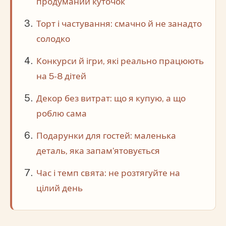
продуманий куточок
Торт і частування: смачно й не занадто
солодко
Конкурси й ігри, які реально працюють
на 5-8 дітей
Декор без витрат: що я купую, а що
роблю сама
Подарунки для гостей: маленька
деталь, яка запам’ятовується
Час і темп свята: не розтягуйте на
цілий день