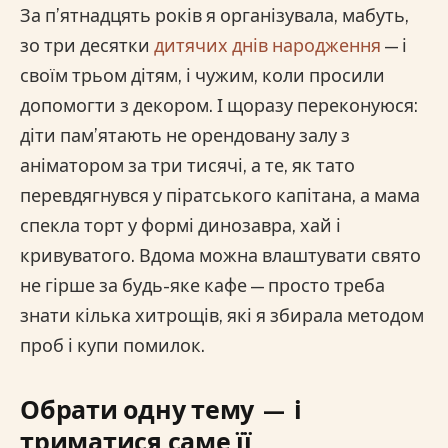
За п’ятнадцять років я організувала, мабуть,
зо три десятки
дитячих днів народження
— і
своїм трьом дітям, і чужим, коли просили
допомогти з декором. І щоразу переконуюся:
діти пам’ятають не орендовану залу з
аніматором за три тисячі, а те, як тато
перевдягнувся у піратського капітана, а мама
спекла торт у формі динозавра, хай і
кривуватого. Вдома можна влаштувати свято
не гірше за будь-яке кафе — просто треба
знати кілька хитрощів, які я збирала методом
проб і купи помилок.
Обрати одну тему — і
триматися саме її