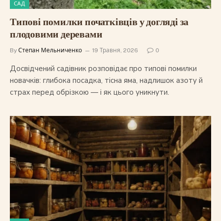
САД
Типові помилки початківців у догляді за
плодовими деревами
By
Степан Мельниченко
19 Травня, 2026
0
Досвідчений садівник розповідає про типові помилки
новачків: глибока посадка, тісна яма, надлишок азоту й
страх перед обрізкою — і як цього уникнути.