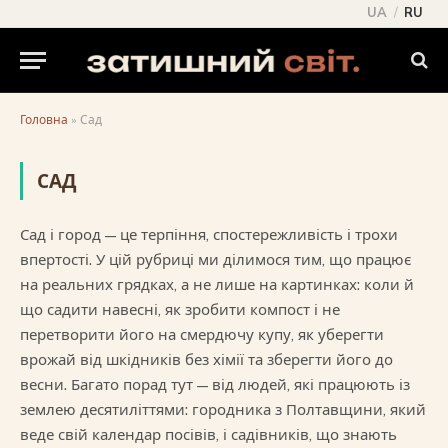
UA
/
RU
Головна
»
Сад
САД
Сад і город — це терпіння, спостережливість і трохи
впертості. У цій рубриці ми ділимося тим, що працює
на реальних грядках, а не лише на картинках: коли й
що садити навесні, як зробити компост і не
перетворити його на смердючу купу, як уберегти
врожай від шкідників без хімії та зберегти його до
весни. Багато порад тут — від людей, які працюють із
землею десятиліттями: городника з Полтавщини, який
веде свій календар посівів, і садівників, що знають