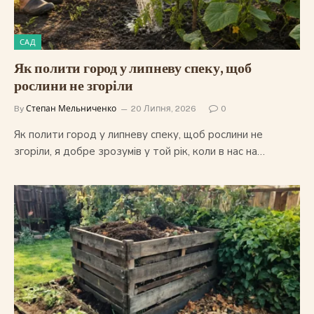
САД
Як полити город у липневу спеку, щоб
рослини не згоріли
By
Степан Мельниченко
20 Липня, 2026
0
Як полити город у липневу спеку, щоб рослини не
згоріли, я добре зрозумів у той рік, коли в нас на…