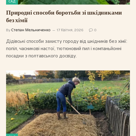
САД
Природні способи боротьби зі шкідниками
без хімії
By
Степан Мельниченко
17 Квітня, 2026
0
Дідівські способи захисту городу від шкідників без хімії:
попіл, часникові настої, тютюновий пил і компаньйонні
посадки з полтавського досвіду.