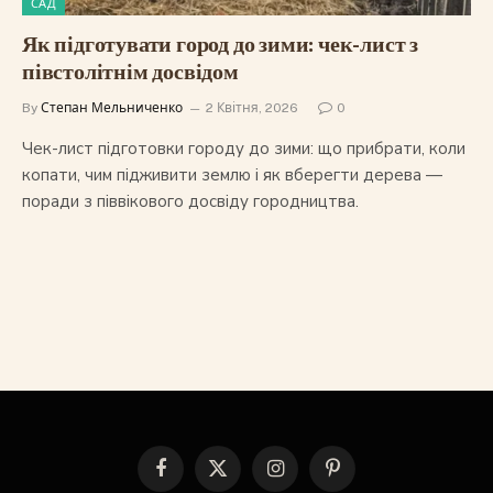
САД
Як підготувати город до зими: чек-лист з
півстолітнім досвідом
By
Степан Мельниченко
2 Квітня, 2026
0
Чек-лист підготовки городу до зими: що прибрати, коли
копати, чим підживити землю і як вберегти дерева —
поради з піввікового досвіду городництва.
Facebook
X
Instagram
Pinterest