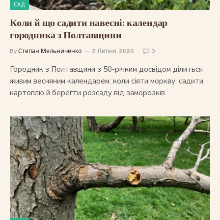
САД
Коли й що садити навесні: календар
городника з Полтавщини
By
Степан Мельниченко
3 Липня, 2026
0
Городник з Полтавщини з 50-річним досвідом ділиться
живим весняним календарем: коли сіяти моркву, садити
картоплю й берегти розсаду від заморозків.