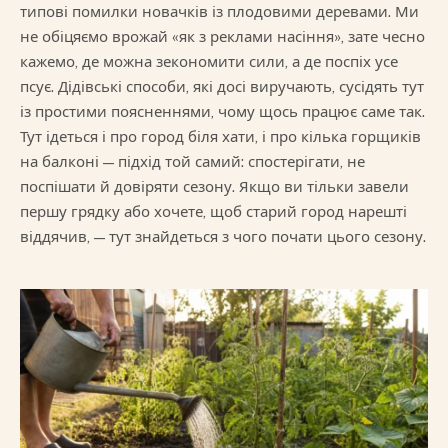
типові помилки новачків із плодовими деревами. Ми
не обіцяємо врожай «як з реклами насіння», зате чесно
кажемо, де можна зекономити сили, а де поспіх усе
псує. Дідівські способи, які досі виручають, сусідять тут
із простими поясненнями, чому щось працює саме так.
Тут ідеться і про город біля хати, і про кілька горщиків
на балконі — підхід той самий: спостерігати, не
поспішати й довіряти сезону. Якщо ви тільки завели
першу грядку або хочете, щоб старий город нарешті
віддячив, — тут знайдеться з чого почати цього сезону.