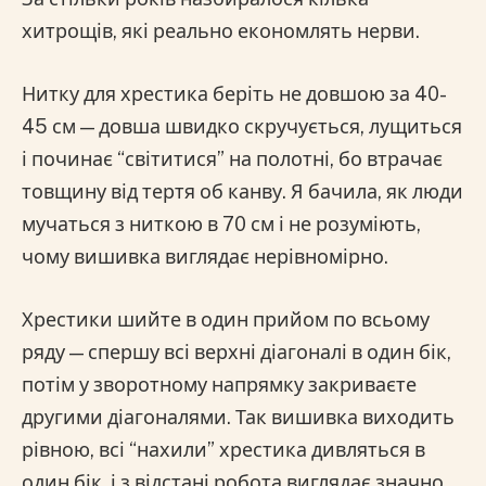
хитрощів, які реально економлять нерви.
Нитку для хрестика беріть не довшою за 40-
45 см — довша швидко скручується, лущиться
і починає “світитися” на полотні, бо втрачає
товщину від тертя об канву. Я бачила, як люди
мучаться з ниткою в 70 см і не розуміють,
чому вишивка виглядає нерівномірно.
Хрестики шийте в один прийом по всьому
ряду — спершу всі верхні діагоналі в один бік,
потім у зворотному напрямку закриваєте
другими діагоналями. Так вишивка виходить
рівною, всі “нахили” хрестика дивляться в
один бік, і з відстані робота виглядає значно