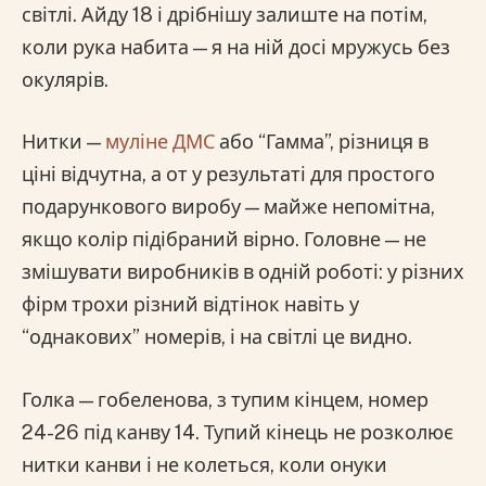
світлі. Айду 18 і дрібнішу залиште на потім,
коли рука набита — я на ній досі мружусь без
окулярів.
Нитки —
муліне ДМС
або “Гамма”, різниця в
ціні відчутна, а от у результаті для простого
подарункового виробу — майже непомітна,
якщо колір підібраний вірно. Головне — не
змішувати виробників в одній роботі: у різних
фірм трохи різний відтінок навіть у
“однакових” номерів, і на світлі це видно.
Голка — гобеленова, з тупим кінцем, номер
24-26 під канву 14. Тупий кінець не розколює
нитки канви і не колеться, коли онуки