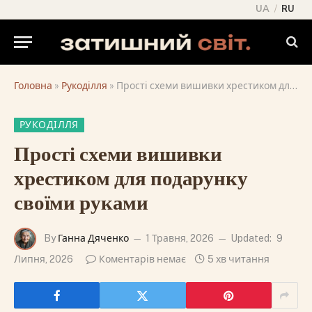
UA
/
RU
Головна
»
Рукоділля
»
Прості схеми вишивки хрестиком для подарунку своїми руками
РУКОДІЛЛЯ
Прості схеми вишивки
хрестиком для подарунку
своїми руками
By
Ганна Дяченко
1 Травня, 2026
Updated:
9
Липня, 2026
Коментарів немає
5 хв читання