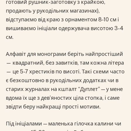
готовий рушник-заготовку з крайкою,
продають у рукодільних магазинах),
відступаємо від краю з орнаментом 8-10 см і
вишиваємо ініціали одержувача висотою 3-4
см.
Алфавіт для монограми беріть найпростіший
— квадратний, без завитків, там кожна літера
— це 5-7 хрестиків по висоті. Такі схеми часто
є безкоштовно в рукодільних додатках чи в
старих журналах на кшталт “Дуплет” — у мене
вдома їх ще з дев’яностих ціла стопка, і саме
звідти беру найкращі прості мотиви.
Під ініціалами — маленька гілочка калини чи