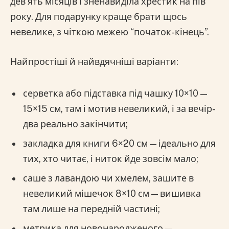
дев’ять місяців і зненавиділа хрестик на пів
року. Для подарунку краще брати щось
невелике, з чіткою межею “початок-кінець”.
Найпростіші й найвдячніші варіанти:
серветка або підставка під чашку 10×10 —
15×15 см, там і мотив невеликий, і за вечір-
два реально закінчити;
закладка для книги 6×20 см — ідеально для
тих, хто читає, і ниток йде зовсім мало;
саше з лавандою чи хмелем, зашите в
невеликий мішечок 8×10 см — вишивка
там лише на передній частині;
метрика для новонародженого —