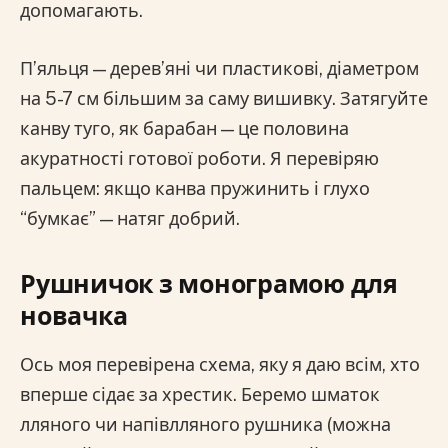
допомагають.
П’яльця — дерев’яні чи пластикові, діаметром
на 5-7 см більшим за саму вишивку. Затягуйте
канву туго, як барабан — це половина
акуратності готової роботи. Я перевіряю
пальцем: якщо канва пружинить і глухо
“бумкає” — натяг добрий.
Рушничок з монограмою для
новачка
Ось моя перевірена схема, яку я даю всім, хто
вперше сідає за хрестик. Беремо шматок
лляного чи напівлляного рушника (можна