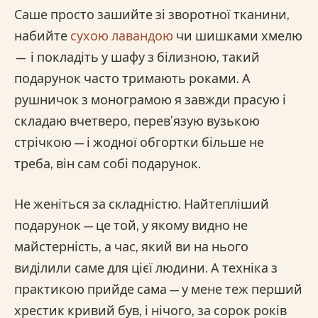
Саше просто зашийте зі зворотної тканини,
набийте
сухою лавандою
чи шишками хмелю
— і покладіть у шафу з білизною, такий
подарунок часто тримають роками. А
рушничок з монограмою я завжди прасую і
складаю вчетверо, перев’язую вузькою
стрічкою — і жодної обгортки більше не
треба, він сам собі подарунок.
Не женіться за складністю. Найтепліший
подарунок — це той, у якому видно не
майстерність, а час, який ви на нього
виділили саме для цієї людини. А техніка з
практикою прийде сама — у мене теж перший
хрестик кривий був, і нічого, за сорок років