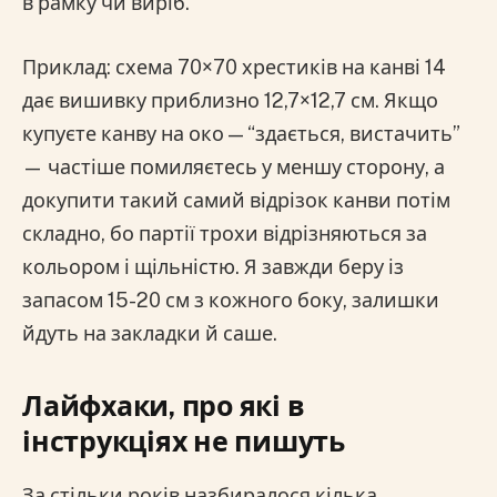
в рамку чи виріб.
Приклад: схема 70×70 хрестиків на канві 14
дає вишивку приблизно 12,7×12,7 см. Якщо
купуєте канву на око — “здається, вистачить”
— частіше помиляєтесь у меншу сторону, а
докупити такий самий відрізок канви потім
складно, бо партії трохи відрізняються за
кольором і щільністю. Я завжди беру із
запасом 15-20 см з кожного боку, залишки
йдуть на закладки й саше.
Лайфхаки, про які в
інструкціях не пишуть
За стільки років назбиралося кілька