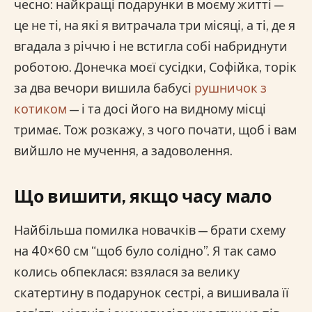
чесно: найкращі подарунки в моєму житті —
це не ті, на які я витрачала три місяці, а ті, де я
вгадала з річчю і не встигла собі набриднути
роботою. Донечка моєї сусідки, Софійка, торік
за два вечори вишила бабусі
рушничок з
котиком
— і та досі його на видному місці
тримає. Тож розкажу, з чого почати, щоб і вам
вийшло не мучення, а задоволення.
Що вишити, якщо часу мало
Найбільша помилка новачків — брати схему
на 40×60 см “щоб було солідно”. Я так само
колись обпеклася: взялася за велику
скатертину в подарунок сестрі, а вишивала її